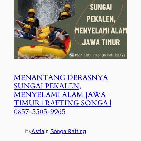
MENANTANG DERASNYA
SUNGAI PEKALEN,
MENYELAMI ALAM JAWA
TIMUR | RAFTING SONGA |
0857-5505-9965
by
Astia
in
Songa Rafting