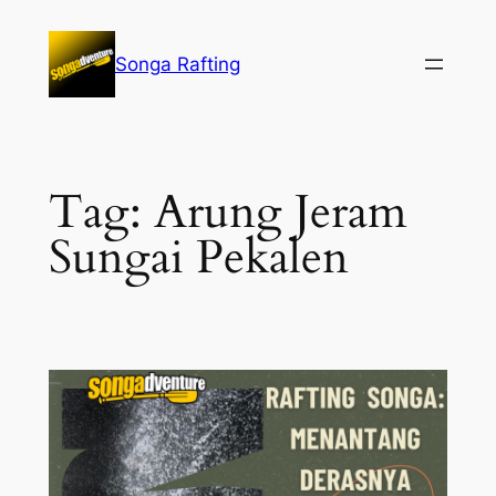
Lewati
ke
Songa Rafting
konten
Tag:
Arung Jeram
Sungai Pekalen