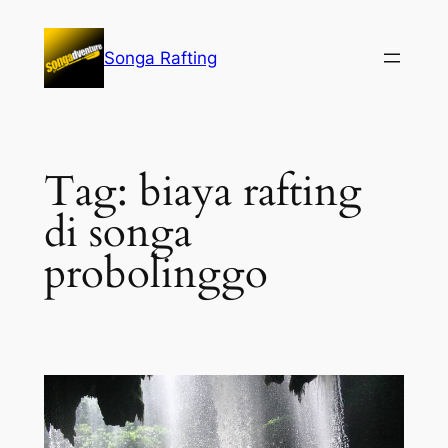
Lewati
ke
Songa Rafting
konten
Tag:
biaya rafting
di songa
probolinggo