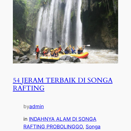
54 JERAM TERBAIK DI SONGA
RAFTING
by
admin
in
INDAHNYA ALAM DI SONGA
RAFTING PROBOLINGGO
, 
Songa