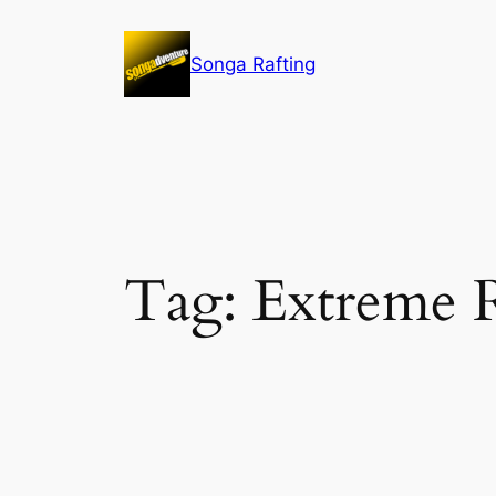
Lewati
ke
Songa Rafting
konten
Tag:
Extreme R