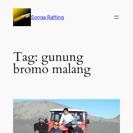
Lewati
ke
Songa Rafting
konten
Tag:
gunung
bromo malang