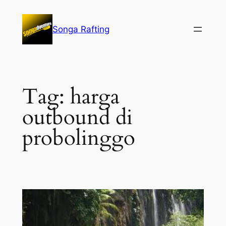
Lewati
ke
Songa Rafting
konten
Tag:
harga
outbound di
probolinggo