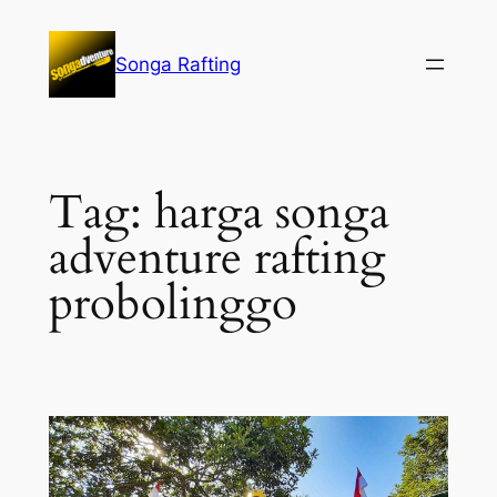
Lewati
ke
Songa Rafting
konten
Tag:
harga songa
adventure rafting
probolinggo