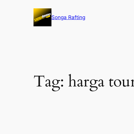
Lewati
ke
Songa Rafting
konten
Tag:
harga to