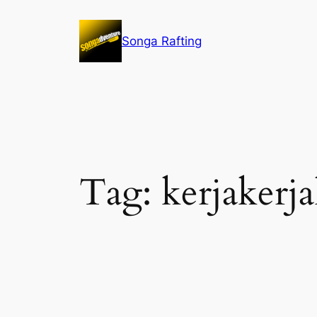
Lewati
ke
Songa Rafting
konten
Tag:
kerjakerja