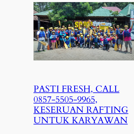
PASTI FRESH, CALL
0857-5505-9965,
KESERUAN RAFTING
UNTUK KARYAWAN