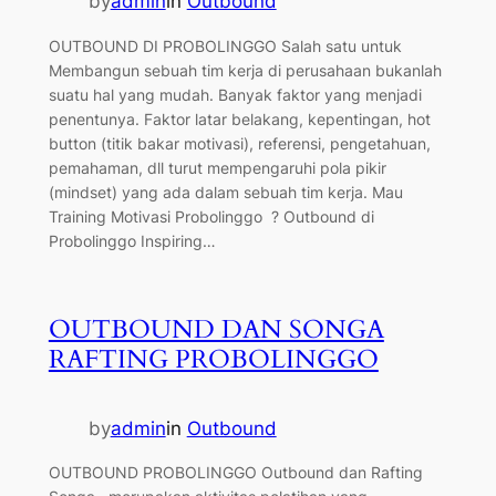
by
admin
in
Outbound
OUTBOUND DI PROBOLINGGO Salah satu untuk
Membangun sebuah tim kerja di perusahaan bukanlah
suatu hal yang mudah. Banyak faktor yang menjadi
penentunya. Faktor latar belakang, kepentingan, hot
button (titik bakar motivasi), referensi, pengetahuan,
pemahaman, dll turut mempengaruhi pola pikir
(mindset) yang ada dalam sebuah tim kerja. Mau
Training Motivasi Probolinggo ? Outbound di
Probolinggo Inspiring…
OUTBOUND DAN SONGA
RAFTING PROBOLINGGO
by
admin
in
Outbound
OUTBOUND PROBOLINGGO Outbound dan Rafting