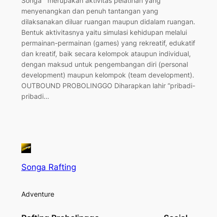
Songa merupakan aktivitas pelatihan yang
menyenangkan dan penuh tantangan yang
dilaksanakan diluar ruangan maupun didalam ruangan.
Bentuk aktivitasnya yaitu simulasi kehidupan melalui
permainan-permainan (games) yang rekreatif, edukatif
dan kreatif, baik secara kelompok ataupun individual,
dengan maksud untuk pengembangan diri (personal
development) maupun kelompok (team development).
OUTBOUND PROBOLINGGO Diharapkan lahir “pribadi-
pribadi…
Songa Rafting
Adventure