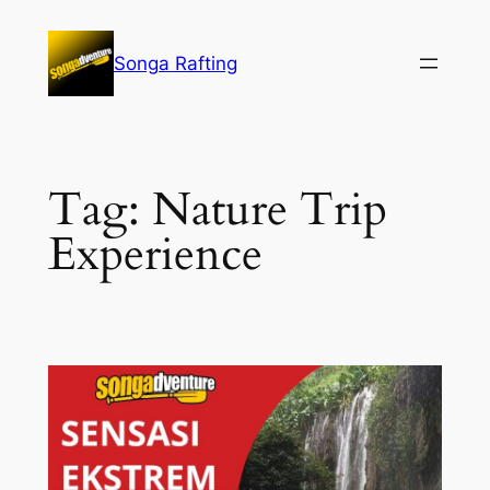
Lewati
ke
Songa Rafting
konten
Tag:
Nature Trip
Experience