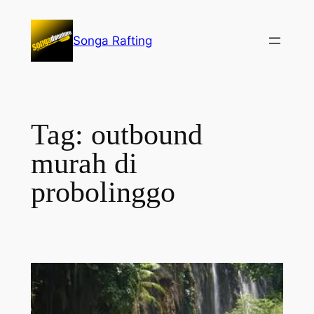
Lewati
ke
Songa Rafting
konten
Tag:
outbound
murah di
probolinggo