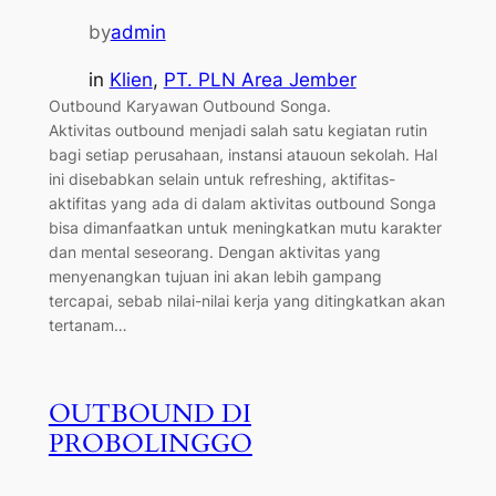
by
admin
in
Klien
, 
PT. PLN Area Jember
Outbound Karyawan Outbound Songa.
Aktivitas outbound menjadi salah satu kegiatan rutin
bagi setiap perusahaan, instansi atauoun sekolah. Hal
ini disebabkan selain untuk refreshing, aktifitas-
aktifitas yang ada di dalam aktivitas outbound Songa
bisa dimanfaatkan untuk meningkatkan mutu karakter
dan mental seseorang. Dengan aktivitas yang
menyenangkan tujuan ini akan lebih gampang
tercapai, sebab nilai-nilai kerja yang ditingkatkan akan
tertanam…
OUTBOUND DI
PROBOLINGGO