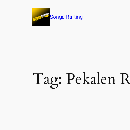
Lewati
ke
Songa Rafting
konten
Tag:
Pekalen R