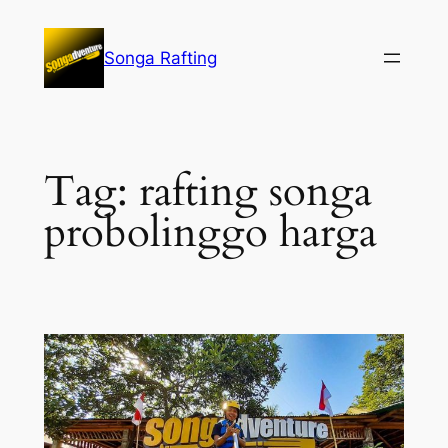
Lewati
ke
Songa Rafting
konten
Tag:
rafting songa
probolinggo harga