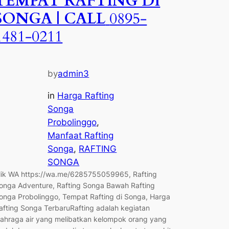
TEMPAT RAFTING DI
SONGA | CALL
0895-
1481-0211
by
admin3
in
Harga Rafting
Songa
Probolinggo
, 
Manfaat Rafting
Songa
, 
RAFTING
SONGA
lik WA https://wa.me/6285755059965, Rafting
onga Adventure, Rafting Songa Bawah Rafting
onga Probolinggo, Tempat Rafting di Songa, Harga
afting Songa TerbaruRafting adalah kegiatan
lahraga air yang melibatkan kelompok orang yang