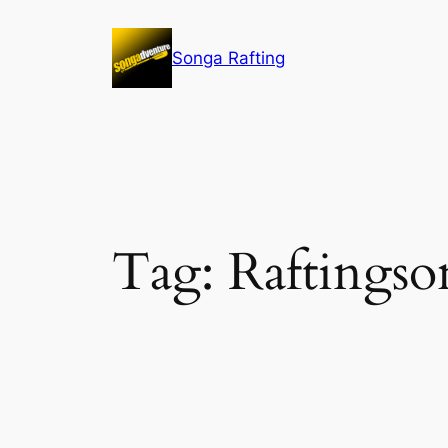
Lewati
ke
Songa Rafting
konten
Tag:
Raftings