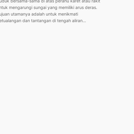
uduk bersama-sama di atas perahu karet atau rakit
ntuk mengarungi sungai yang memiliki arus deras.
ujuan utamanya adalah untuk menikmati
etualangan dan tantangan di tengah aliran…