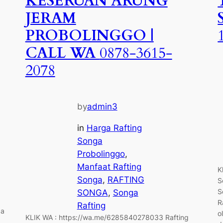
KESERUAN ARUNG
JERAM
PROBOLINGGO |
CALL WA
0878-3615-
2078
by
admin3
in
Harga Rafting
Songa
Probolinggo
, 
Manfaat Rafting
K
Songa
, 
RAFTING
S
S
SONGA
, 
Songa
R
Rafting
ga
o
KLIK WA : https://wa.me/6285840278033 Rafting