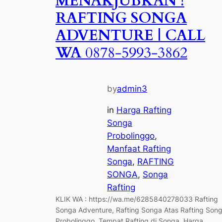
MENAKJUBKAN !
RAFTING SONGA
ADVENTURE | CALL
WA
0878-5993-3862
by
admin3
in
Harga Rafting
Songa
Probolinggo
, 
Manfaat Rafting
Songa
, 
RAFTING
SONGA
, 
Songa
Rafting
KLIK WA : https://wa.me/6285840278033 Rafting
Songa Adventure, Rafting Songa Atas Rafting Son
Probolinggo, Tempat Rafting di Songa, Harga