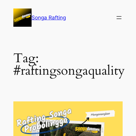
Lewati
ke
Songa Rafting
konten
Tag:
#raftingsongaquality