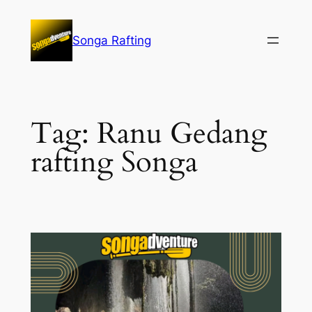
Lewati
ke
Songa Rafting
konten
Tag:
Ranu Gedang
rafting Songa