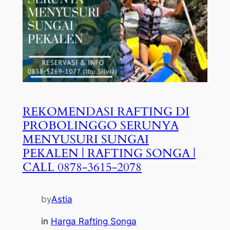
REKOMENDASI RAFTING DI
PROBOLINGGO SERUNYA
MENYUSURI SUNGAI
PEKALEN | RAFTING SONGA |
CALL 0878-3615-2078
by
Astia
in
Harga Rafting Songa