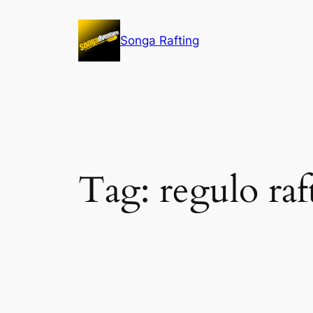
Lewati
ke
Songa Rafting
konten
Tag:
regulo raf