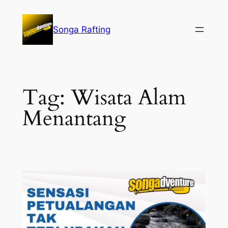
Lewati
ke
Songa Rafting
konten
Tag:
Wisata Alam
Menantang