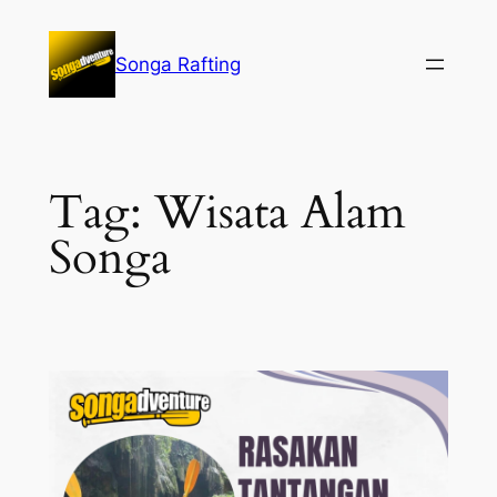
Lewati
ke
Songa Rafting
konten
Tag:
Wisata Alam
Songa