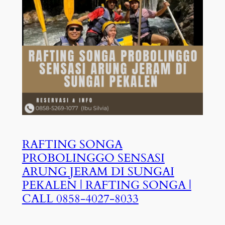
RAFTING SONGA
PROBOLINGGO SENSASI
ARUNG JERAM DI SUNGAI
PEKALEN | RAFTING SONGA |
CALL 0858-4027-8033