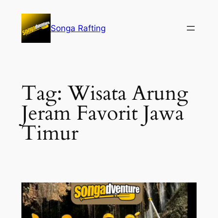
Lewati
ke
Songa Rafting
konten
Tag:
Wisata Arung
Jeram Favorit Jawa
Timur