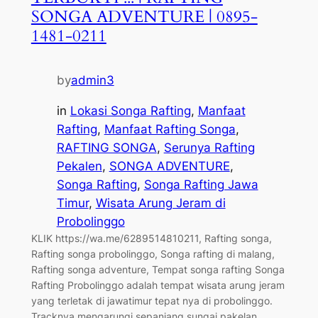
SONGA ADVENTURE | 0895-
1481-0211
by
admin3
in
Lokasi Songa Rafting
, 
Manfaat
Rafting
, 
Manfaat Rafting Songa
, 
RAFTING SONGA
, 
Serunya Rafting
Pekalen
, 
SONGA ADVENTURE
, 
Songa Rafting
, 
Songa Rafting Jawa
Timur
, 
Wisata Arung Jeram di
Probolinggo
KLIK https://wa.me/6289514810211, Rafting songa,
Rafting songa probolinggo, Songa rafting di malang,
Rafting songa adventure, Tempat songa rafting Songa
Rafting Probolinggo adalah tempat wisata arung jeram
yang terletak di jawatimur tepat nya di probolinggo.
Tracknya mengarungi sepanjang sungai pakelan,