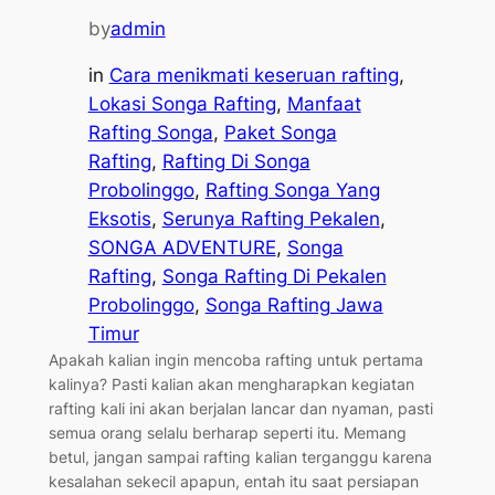
by
admin
in
Cara menikmati keseruan rafting
, 
Lokasi Songa Rafting
, 
Manfaat
Rafting Songa
, 
Paket Songa
Rafting
, 
Rafting Di Songa
Probolinggo
, 
Rafting Songa Yang
Eksotis
, 
Serunya Rafting Pekalen
, 
SONGA ADVENTURE
, 
Songa
Rafting
, 
Songa Rafting Di Pekalen
Probolinggo
, 
Songa Rafting Jawa
Timur
Apakah kalian ingin mencoba rafting untuk pertama
kalinya? Pasti kalian akan mengharapkan kegiatan
rafting kali ini akan berjalan lancar dan nyaman, pasti
semua orang selalu berharap seperti itu. Memang
betul, jangan sampai rafting kalian terganggu karena
kesalahan sekecil apapun, entah itu saat persiapan