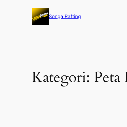
Lewati
ke
Songa Rafting
konten
Kategori:
Peta 