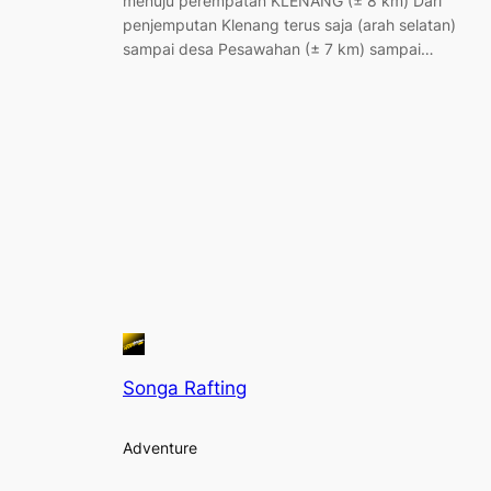
menuju perempatan KLENANG (± 8 km) Dari
penjemputan Klenang terus saja (arah selatan)
sampai desa Pesawahan (± 7 km) sampai…
Songa Rafting
Adventure