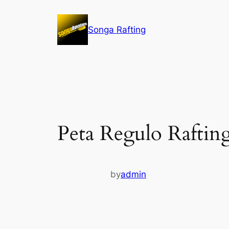
Lewati
ke
Songa Rafting
konten
Peta Regulo Raftin
by
admin