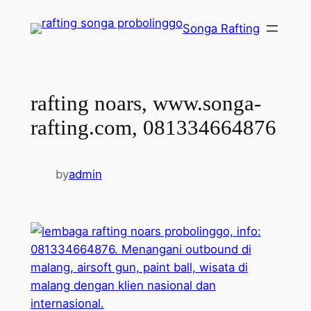
Lewati
Songa Rafting
ke
konten
rafting noars, www.songa-
rafting.com, 081334664876
by
admin