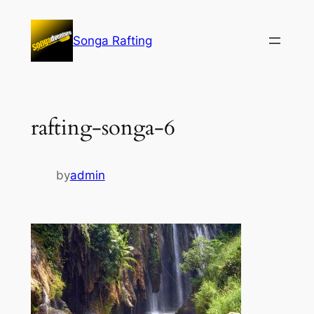
Lewati
ke
Songa Rafting
konten
rafting-songa-6
by
admin