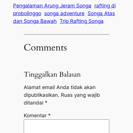
Pengalaman Arung Jeram Songa
rafting di
probolinggo
songa adventure
Songa Atas
dan Songa Bawah
Trip Rafting Songa
Comments
Tinggalkan Balasan
Alamat email Anda tidak akan
dipublikasikan.
Ruas yang wajib
ditandai
*
Komentar
*