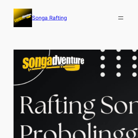
Lewati
ke
Songa Rafting
konten