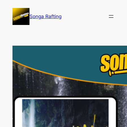
Lewati
ke
Songa Rafting
konten