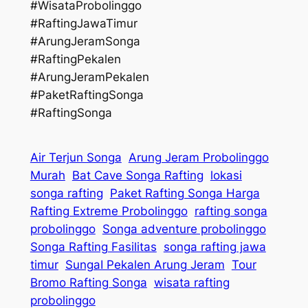
#WisataProbolinggo
#RaftingJawaTimur
#ArungJeramSonga
#RaftingPekalen
#ArungJeramPekalen
#PaketRaftingSonga
#RaftingSonga
Air Terjun Songa
Arung Jeram Probolinggo
Murah
Bat Cave Songa Rafting
lokasi
songa rafting
Paket Rafting Songa Harga
Rafting Extreme Probolinggo
rafting songa
probolinggo
Songa adventure probolinggo
Songa Rafting Fasilitas
songa rafting jawa
timur
SungaI Pekalen Arung Jeram
Tour
Bromo Rafting Songa
wisata rafting
probolinggo