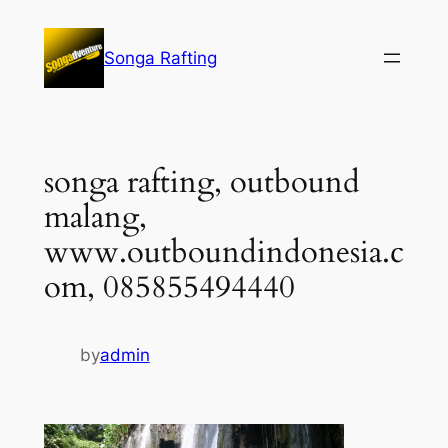
Lewati
ke
Songa Rafting
konten
songa rafting, outbound
malang,
www.outboundindonesia.c
om, 085855494440
by
admin