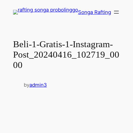
Lewati
Songa Rafting
ke
konten
Beli-1-Gratis-1-Instagram-
Post_20240416_102719_00
00
by
admin3