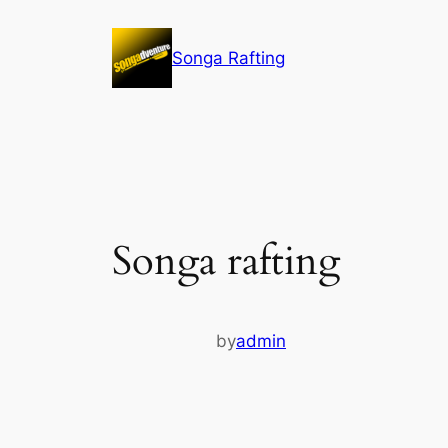
Lewati
ke
Songa Rafting
konten
Songa rafting
by
admin