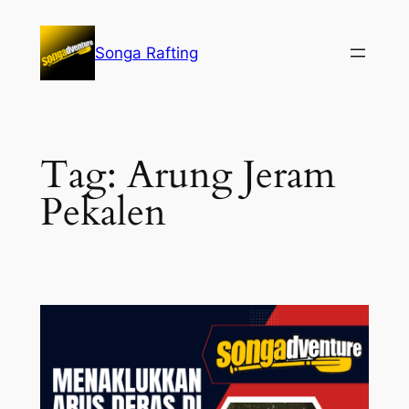
Lewati
ke
Songa Rafting
konten
Tag:
Arung Jeram
Pekalen