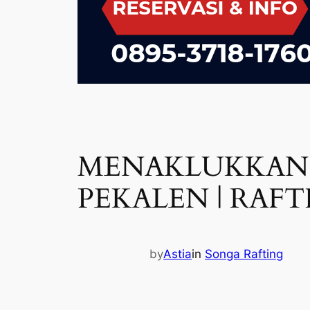
MENAKLUKKAN 
PEKALEN | RAFTI
by
Astia
in
Songa Rafting