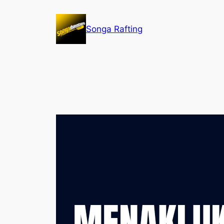
Lewati
ke
Songa Rafting
konten