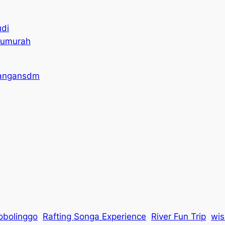
di
tumurah
bangansdm
obolinggo
Rafting Songa Experience
River Fun Trip
wis