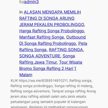
by
admin3
in
ALASAN MENGAPA MEMILIH
RAFTING DI SONGA ARUNG
JERAM PEKALEN PROBOLINGGO
, 
Harga Rafting Songa Probolinggo
, 
Manfaat Rafting Songa
, 
Outbound
Di Songa Rafting Probolinggo
, 
Peta
Rafting Songa
, 
RAFTING SONGA
, 
SONGA ADVENTURE
, 
Songa
Rafting Jawa Timur
, 
Tour Wisata
Bromo Songa Rafting 2 Hari 1
Malam
KLIK https://wa.me/6289514810211, Rafting songa,
Rafting songa probolinggo, Songa rafting di malang,
Rafting songa adventure, Tempat songa rafting Arung
jeram atau rafting adalah salah satu jenis wisata
petualangan yang semakin populer di kalangan
wisatawan. Kegiatan ini melibatkan pengarungan