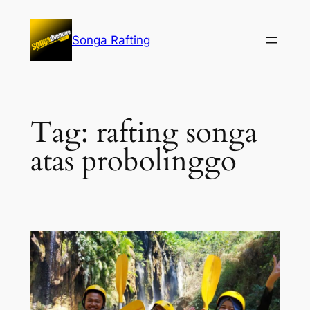
Lewati
ke
Songa Rafting
konten
Tag:
rafting songa
atas probolinggo