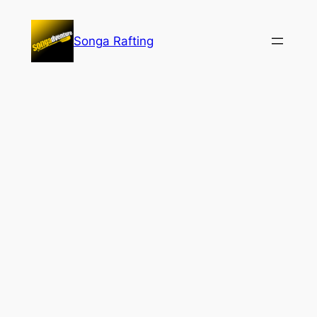
Lewati
ke
Songa Rafting
konten