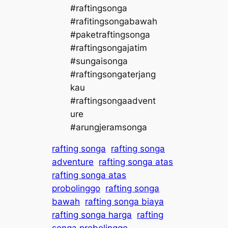
#raftingsonga
#rafitingsongabawah
#paketraftingsonga
#raftingsongajatim
#sungaisonga
#raftingsongaterjang
kau
#raftingsongaadvent
ure
#arungjeramsonga
rafting songa
rafting songa
adventure
rafting songa atas
rafting songa atas
probolinggo
rafting songa
bawah
rafting songa biaya
rafting songa harga
rafting