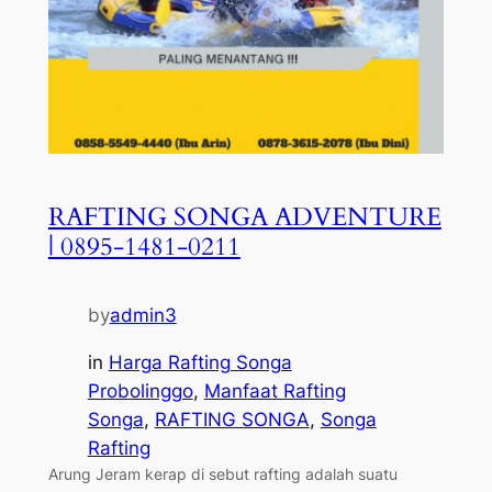
RAFTING SONGA ADVENTURE
| 0895-1481-0211
by
admin3
in
Harga Rafting Songa
Probolinggo
, 
Manfaat Rafting
Songa
, 
RAFTING SONGA
, 
Songa
Rafting
Arung Jeram kerap di sebut rafting adalah suatu