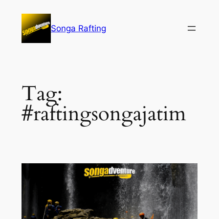
Lewati
ke
Songa Rafting
konten
Tag:
#raftingsongajatim