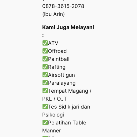
0878-3615-2078
(Ibu Arin)
Kami Juga Melayani
:
ATV
Offroad
Paintball
Rafting
Airsoft gun
Paralayang
Tempat Magang /
PKL / OJT
Tes Sidik jari dan
Psikologi
Pelatihan Table
Manner