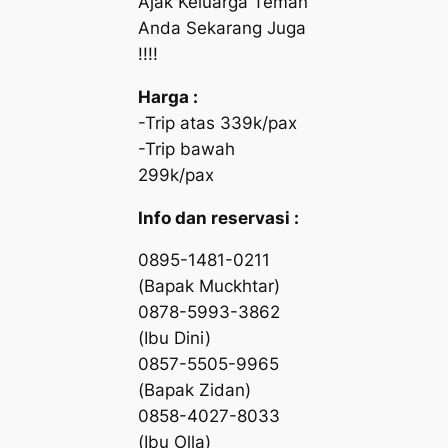
Ajak Keluarga Teman
Anda Sekarang Juga
!!!!
Harga :
-Trip atas 339k/pax
-Trip bawah
299k/pax
Info dan reservasi :
0895-1481-0211
(Bapak Muckhtar)
0878-5993-3862
(Ibu Dini)
0857-5505-9965
(Bapak Zidan)
0858-4027-8033
(Ibu Olla)