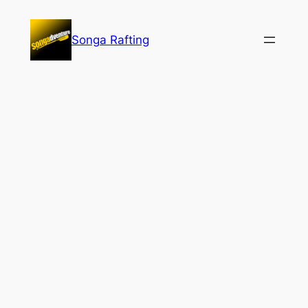
Lewati
ke
Songa Rafting
konten