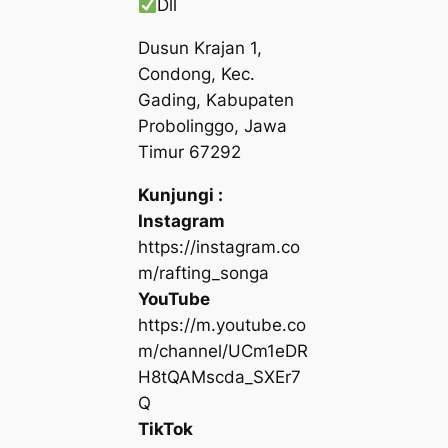
Dll
Dusun Krajan 1,
Condong, Kec.
Gading, Kabupaten
Probolinggo, Jawa
Timur 67292
Kunjungi :
Instagram
https://instagram.co
m/rafting_songa
YouTube
https://m.youtube.co
m/channel/UCm1eDR
H8tQAMscda_SXEr7
Q
TikTok