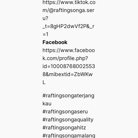
https://www.tiktok.co
m/@raftingsonga.ser
u?
_t=8gHP2dwVf2P&_r
=1
Facebook
https://www.faceboo
k.com/profile.php?
id=10008768002553
8&mibextid=ZbWKw
L
#raftingsongaterjang
kau
#raftingsongaseru
#raftingsongaquality
#raftingsongahitz
#raftingsongamalang