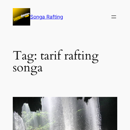
Lewati
ke
Songa Rafting
konten
Tag:
tarif rafting
songa