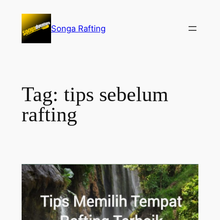
Lewati
ke
Songa Rafting
konten
Tag:
tips sebelum
rafting