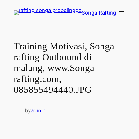
Lewati
Songa Rafting
ke
konten
Training Motivasi, Songa
rafting Outbound di
malang, www.Songa-
rafting.com,
085855494440.JPG
by
admin