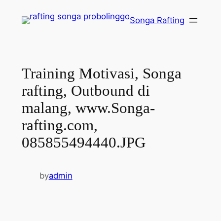
Lewati
Songa Rafting
ke
konten
Training Motivasi, Songa
rafting, Outbound di
malang, www.Songa-
rafting.com,
085855494440.JPG
by
admin