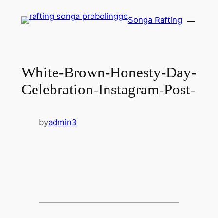
Lewati
Songa Rafting
ke
konten
White-Brown-Honesty-Day-
Celebration-Instagram-Post-
by
admin3