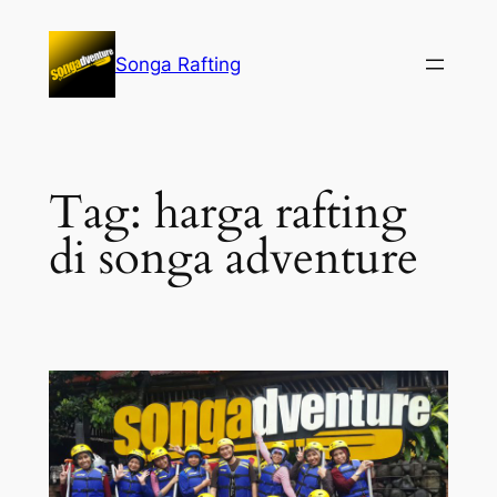
Lewati
ke
Songa Rafting
konten
Tag:
harga rafting
di songa adventure