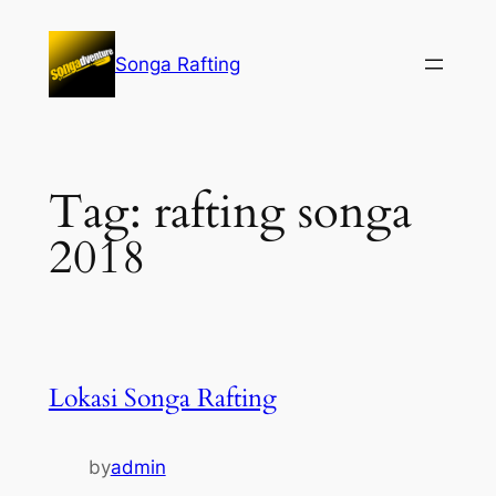
Lewati
ke
Songa Rafting
konten
Tag:
rafting songa
2018
Lokasi Songa Rafting
by
admin