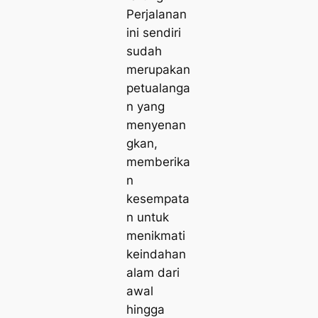
Perjalanan
ini sendiri
sudah
merupakan
petualanga
n yang
menyenan
gkan,
memberika
n
kesempata
n untuk
menikmati
keindahan
alam dari
awal
hingga