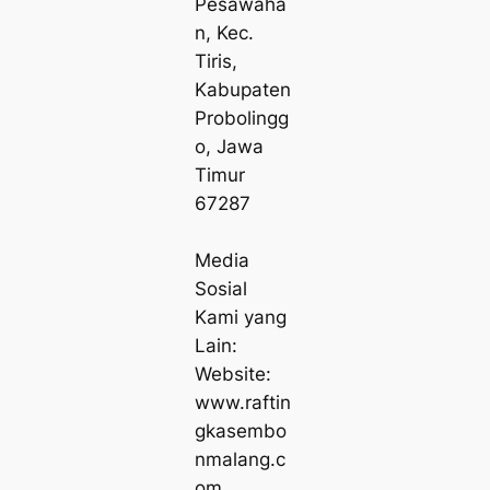
Pesawaha
n, Kec.
Tiris,
Kabupaten
Probolingg
o, Jawa
Timur
67287
Media
Sosial
Kami yang
Lain:
Website:
www.raftin
gkasembo
nmalang.c
om