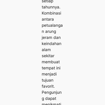
setiap
tahunnya.
Kombinasi
antara
petualanga
n arung
jeram dan
keindahan
alam
sekitar
membuat
tempat ini
menjadi
tujuan
favorit.
Pengunjun
g dapat
menikmati