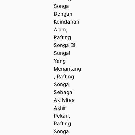
Songa
Dengan
Keindahan
Alam,
Rafting
Songa Di
Sungai
Yang
Menantang
, Rafting
Songa
Sebagai
Aktivitas
Akhir
Pekan,
Rafting
Songa