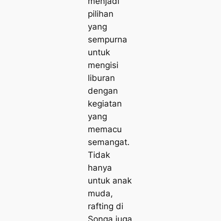
menjadi
pilihan
yang
sempurna
untuk
mengisi
liburan
dengan
kegiatan
yang
memacu
semangat.
Tidak
hanya
untuk anak
muda,
rafting di
Songa juga