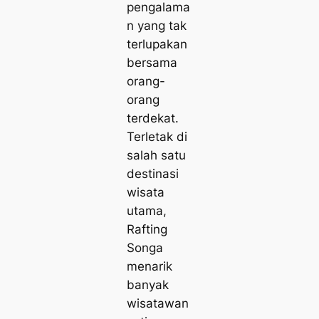
pengalama
n yang tak
terlupakan
bersama
orang-
orang
terdekat.
Terletak di
salah satu
destinasi
wisata
utama,
Rafting
Songa
menarik
banyak
wisatawan