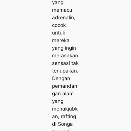
yang
memacu
adrenalin,
cocok
untuk
mereka
yang ingin
merasakan
sensasi tak
terlupakan.
Dengan
pemandan
gan alam
yang
menakjubk
an, rafting
di Songa