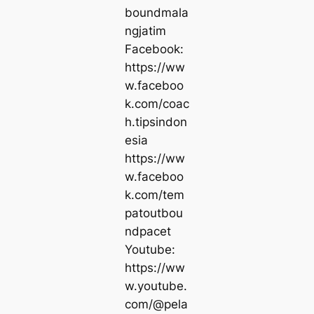
boundmala
ngjatim
Facebook:
https://ww
w.faceboo
k.com/coac
h.tipsindon
esia
https://ww
w.faceboo
k.com/tem
patoutbou
ndpacet
Youtube:
https://ww
w.youtube.
com/@pela