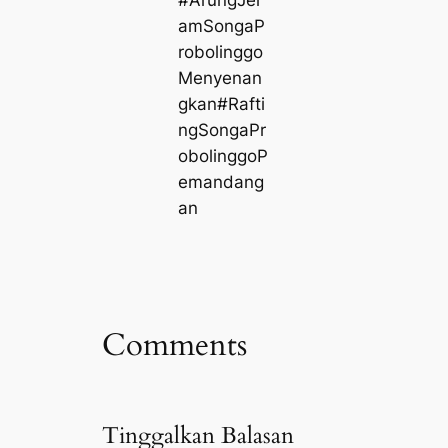
amSongaP
robolinggo
Menyenan
gkan#Rafti
ngSongaPr
obolinggoP
emandang
an
Comments
Tinggalkan Balasan