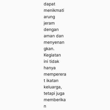
dapat
menikmati
arung
jeram
dengan
aman dan
menyenan
gkan.
Kegiatan
ini tidak
hanya
memperera
t ikatan
keluarga,
tetapi juga
memberika
n