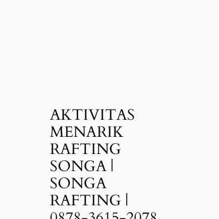
AKTIVITAS
MENARIK
RAFTING
SONGA |
SONGA
RAFTING |
0878-3615-2078