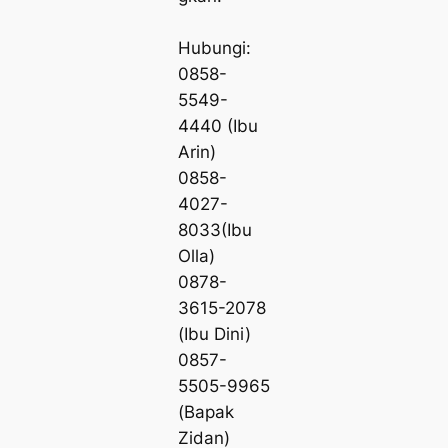
Hubungi:
0858-
5549-
4440 (Ibu
Arin)
0858-
4027-
8033(Ibu
Olla)
0878-
3615-2078
(Ibu Dini)
0857-
5505-9965
(Bapak
Zidan)