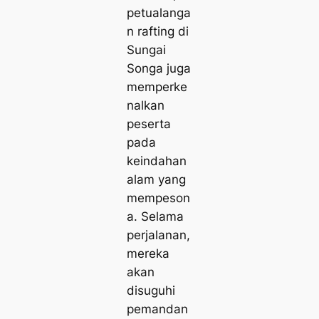
petualanga
n rafting di
Sungai
Songa juga
memperke
nalkan
peserta
pada
keindahan
alam yang
mempeson
a. Selama
perjalanan,
mereka
akan
disuguhi
pemandan