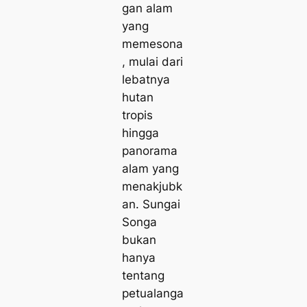
gan alam
yang
memesona
, mulai dari
lebatnya
hutan
tropis
hingga
panorama
alam yang
menakjubk
an. Sungai
Songa
bukan
hanya
tentang
petualanga