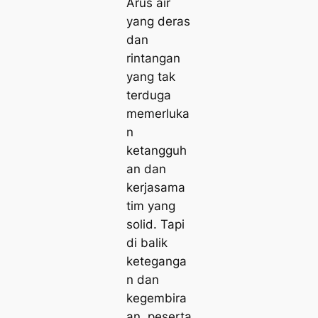
Arus air
yang deras
dan
rintangan
yang tak
terduga
memerluka
n
ketangguh
an dan
kerjasama
tim yang
solid. Tapi
di balik
keteganga
n dan
kegembira
an, peserta