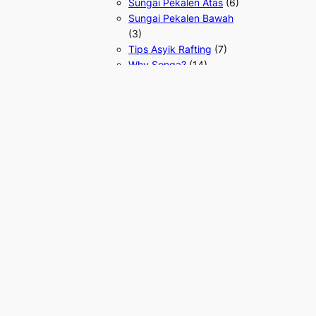
Sungai Pekalen Atas
(6)
Sungai Pekalen Bawah
(3)
Tips Asyik Rafting
(7)
Why Songa?
(14)
Manfaat Rafting
(9)
Wisata Arung Jeram di
Probolinggo
(6)
Wisata Rafting Pekalen
(3)
Testimoni
(2)
Testimoni Rafting Songa
(2)
Training Motivasi
(1)
Travel
(6)
Tour Wisata Bromo
Songa Rafting 2 Hari 1
Malam
(5)
Wisata
(4)
Air Terjun Madakaripura