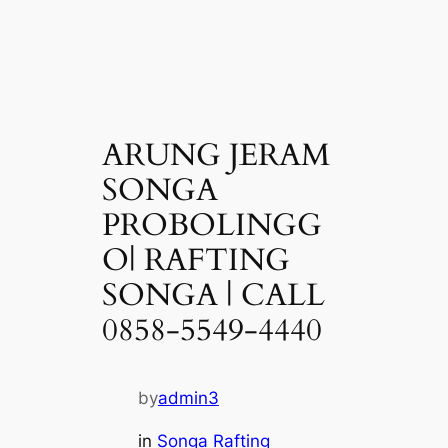
ARUNG JERAM
SONGA
PROBOLINGG
O| RAFTING
SONGA | CALL
0858-5549-4440
by
admin3
in
Songa Rafting