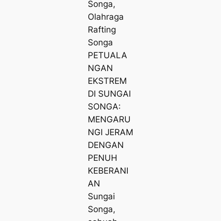
Songa,
Olahraga
Rafting
Songa
PETUALA
NGAN
EKSTREM
DI SUNGAI
SONGA:
MENGARU
NGI JERAM
DENGAN
PENUH
KEBERANI
AN
Sungai
Songa,