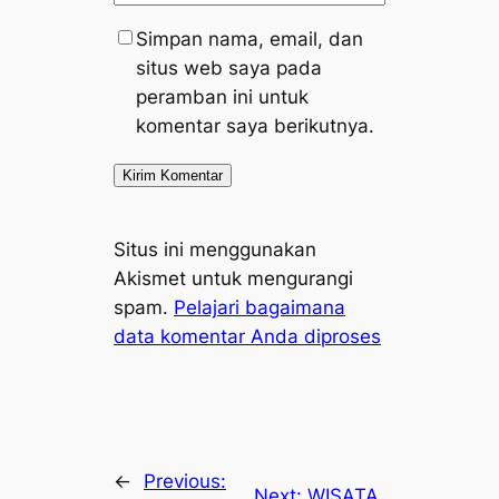
Simpan nama, email, dan
situs web saya pada
peramban ini untuk
komentar saya berikutnya.
Situs ini menggunakan
Akismet untuk mengurangi
spam.
Pelajari bagaimana
data komentar Anda diproses
←
Previous:
Next:
WISATA