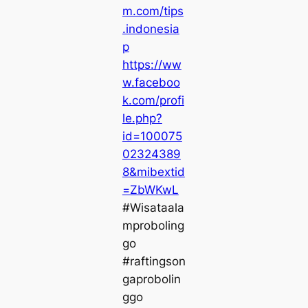
m.com/tips
.indonesia
p
https://ww
w.faceboo
k.com/profi
le.php?
id=100075
02324389
8&mibextid
=ZbWKwL
#Wisataala
mproboling
go
#raftingson
gaprobolin
ggo