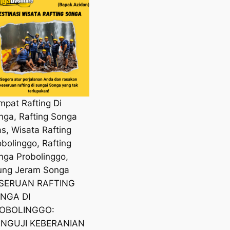
mpat Rafting Di
nga, Rafting Songa
as, Wisata Rafting
obolinggo, Rafting
nga Probolinggo,
ung Jeram Songa
SERUAN RAFTING
NGA DI
OBOLINGGO:
NGUJI KEBERANIAN