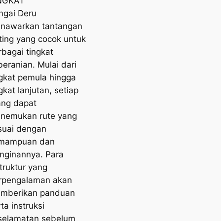
NGKAT
ngai Deru
nawarkan tantangan
fting yang cocok untuk
rbagai tingkat
beranian. Mulai dari
ngkat pemula hingga
gkat lanjutan, setiap
ang dapat
nemukan rute yang
suai dengan
mampuan dan
inginannya. Para
truktur yang
rpengalaman akan
mberikan panduan
ta instruksi
selamatan sebelum