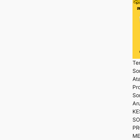
Te
So
At
Pr
So
Ar
KE
SO
PR
ME