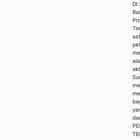
DI
Ra
Pr
Ti
sa
pe
me
al
akt
Su
me
me
ba
ya
da
PE
TE