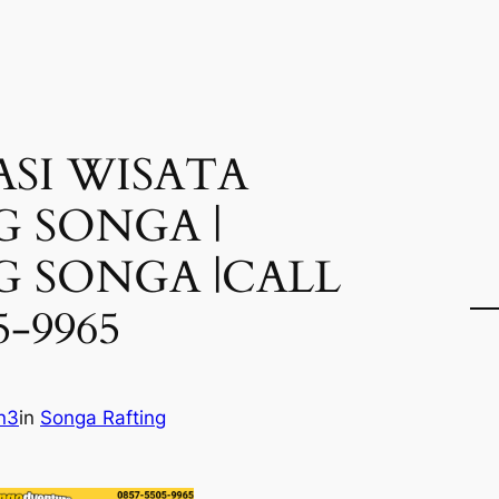
ASI WISATA
G SONGA |
G SONGA |CALL
5-9965
n3
in
Songa Rafting