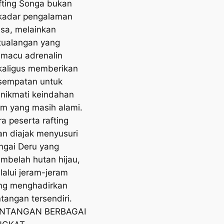
fting Songa bukan
kadar pengalaman
asa, melainkan
tualangan yang
macu adrenalin
kaligus memberikan
sempatan untuk
nikmati keindahan
am yang masih alami.
ra peserta rafting
an diajak menyusuri
ngai Deru yang
mbelah hutan hijau,
lalui jeram-jeram
ng menghadirkan
tangan tersendiri.
NTANGAN BERBAGAI