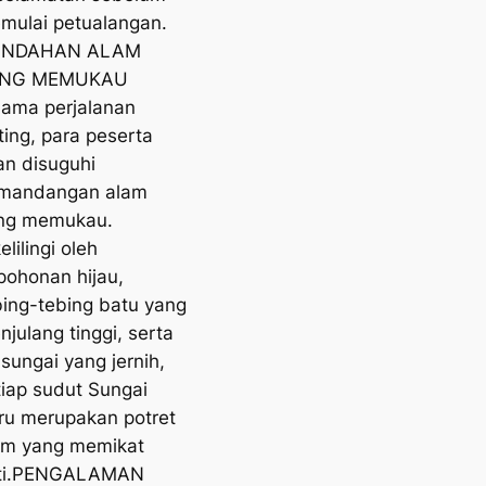
mulai petualangan.
INDAHAN ALAM
NG MEMUKAU
lama perjalanan
ting, para peserta
an disuguhi
mandangan alam
ng memukau.
elilingi oleh
pohonan hijau,
bing-tebing batu yang
julang tinggi, serta
 sungai yang jernih,
tiap sudut Sungai
ru merupakan potret
am yang memikat
ti.PENGALAMAN