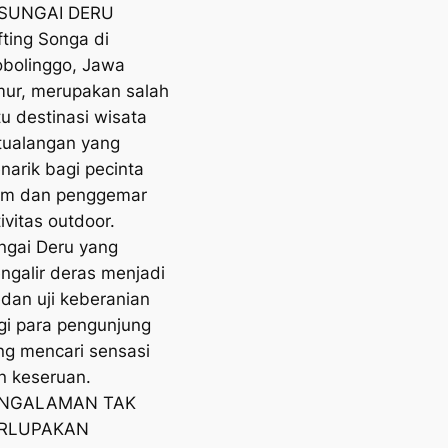
 SUNGAI DERU
fting Songa di
obolinggo, Jawa
mur, merupakan salah
tu destinasi wisata
tualangan yang
narik bagi pecinta
am dan penggemar
ivitas outdoor.
ngai Deru yang
ngalir deras menjadi
dan uji keberanian
gi para pengunjung
ng mencari sensasi
n keseruan.
NGALAMAN TAK
RLUPAKAN