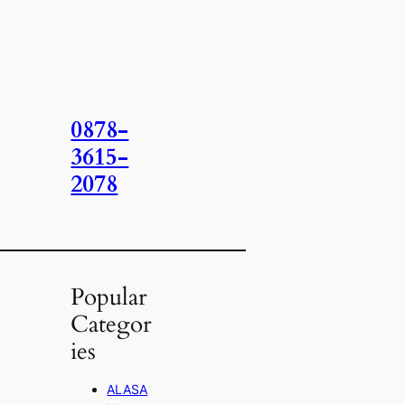
0878-
3615-
2078
Popular
Categor
ies
ALASA