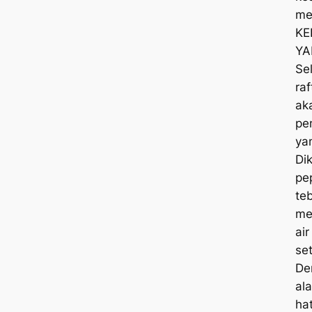
me
KE
YA
Se
raf
ak
pe
ya
Dik
pe
te
men
air
se
De
al
ha