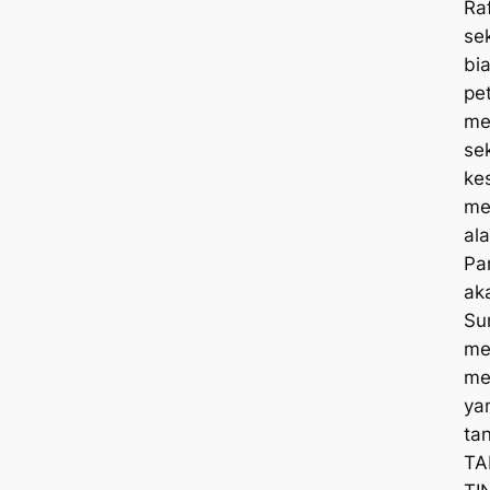
Ra
se
bi
pe
me
se
ke
me
al
Pa
ak
Su
me
me
ya
tan
TA