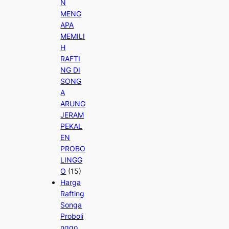
N
MENG
APA
MEMILI
H
RAFTI
NG DI
SONG
A
ARUNG
JERAM
PEKAL
EN
PROBO
LINGG
O
(15)
Harga
Rafting
Songa
Proboli
nggo