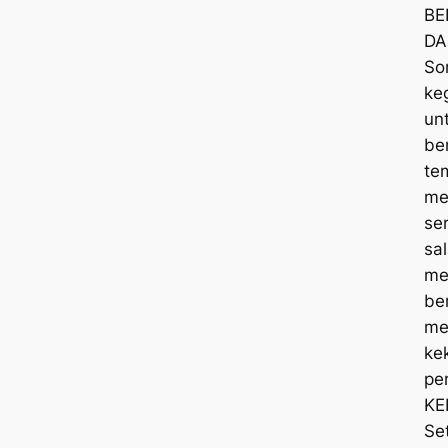
BE
DA
So
ke
un
be
te
me
se
sa
me
be
me
ke
pe
KE
Se