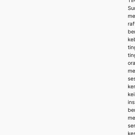
TI
Su
me
ra
be
ke
ti
tin
or
me
se
ke
ke
ins
be
me
ser
ke