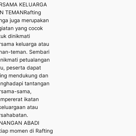
RSAMA KELUARGA
N TEMANRafting
nga juga merupakan
giatan yang cocok
tuk dinikmati
rsama keluarga atau
man-teman. Sembari
nikmati petualangan
ru, peserta dapat
ling mendukung dan
nghadapi tantangan
rsama-sama,
mpererat ikatan
keluargaan atau
rsahabatan.
NANGAN ABADI
tiap momen di Rafting