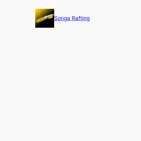
Lewati
ke
Songa Rafting
konten