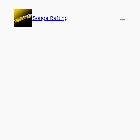
Lewati
ke
Songa Rafting
konten