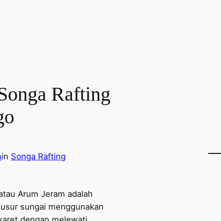
Songa Rafting
go
n
in
Songa Rafting
 atau Arum Jeram adalah
susur sungai menggunakan
karet dengan melewati