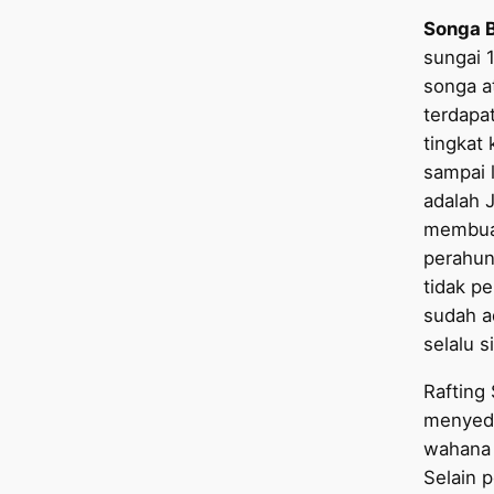
Songa 
sungai 
songa a
terdapa
tingkat 
sampai 
adalah 
membua
perahun
tidak pe
sudah a
selalu s
Rafting
menyedi
wahana 
Selain 