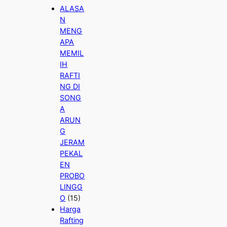
ALASA
N
MENG
APA
MEMIL
IH
RAFTI
NG DI
SONG
A
ARUN
G
JERAM
PEKAL
EN
PROBO
LINGG
O
(15)
Harga
Rafting