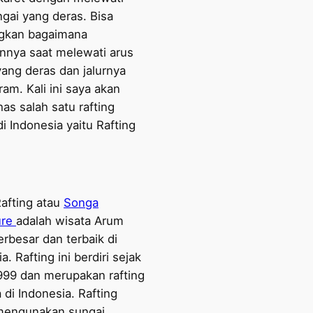
ngai yang deras. Bisa
gkan bagaimana
nnya saat melewati arus
yang deras dan jalurnya
am. Kali ini saya akan
s salah satu rafting
di Indonesia yaitu Rafting
afting atau
Songa
ure
adalah wisata Arum
rbesar dan terbaik di
a. Rafting ini berdiri sejak
999 dan merupakan rafting
di Indonesia. Rafting
mengunakan sungai