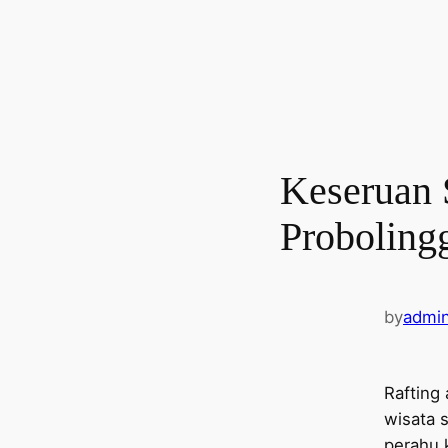
Keseruan 
Proboling
by
admi
Rafting
wisata 
perahu 