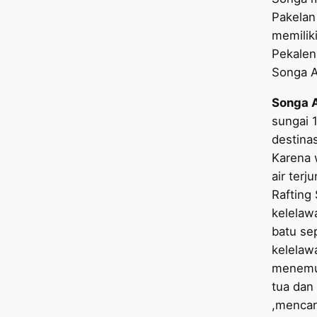
Pakelan
memilik
Pekalen 
Songa A
Songa 
sungai 
destinas
Karena 
air terj
Rafting
kelelaw
batu sep
kelelaw
menemuk
tua dan
,mencar