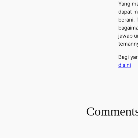
Yang m
dapat m
berani.
bagaima
jawab u
temanny
Bagi yan
disini
Comment