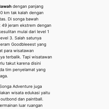
Bawah
dengan panjang
10 km tak kalah dengan
tas. Di songa bawah
t 49 jeram ekstrem dengan
kesulitan mulai dari level 1
level 3. Salah satunya
Jeram Goodbleeest yang
t para wisatawan
ya terbalik. Tapi wisatawan
rlu takut karena disini
da tim penyelamat yang
iaga.
 Songa Adventure juga
akan wisata edukasi yaitu
outbond dan paintball.
permainan luar ruangan