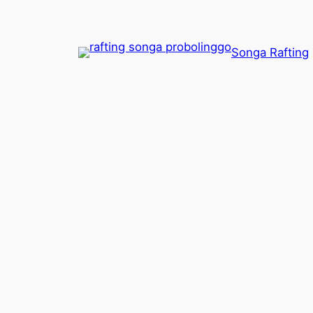
Lewati
ke
konten
Songa Rafting