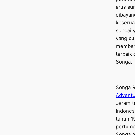
arus su
dibayan
keserua
sungai 
yang cur
membaha
terbaik 
Songa.
Songa R
Advent
Jeram te
Indonesi
tahun 1
pertama 
Songa 