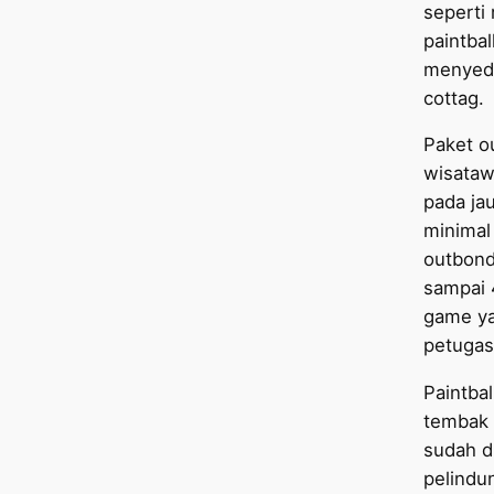
seperti
paintba
menyedi
cottag.
Paket o
wisata
pada ja
minimal
outbond
sampai 
game ya
petugas
Paintba
tembak 
sudah d
pelindu