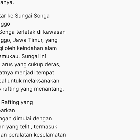
anya.
ar ke Sungai Songa
nggo
Songa terletak di kawasan
nggo, Jawa Timur, yang
ngi oleh keindahan alam
mukau. Sungai ini
i arus yang cukup deras,
tnya menjadi tempat
eal untuk melaksanakan
as rafting yang menantang.
 Rafting yang
arkan
ngan dimulai dengan
n yang teliti, termasuk
an peralatan keselamatan