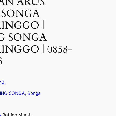
AN ARUS
 SONGA
INGGO |
G SONGA
NGGO | 0858-
3
n3
ING SONGA
, 
Songa
A
Rafting Murah