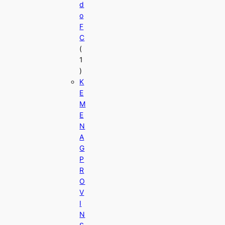
d
o
F
C
(
1
)
K
E
M
E
N
A
G
P
R
O
V
I
N