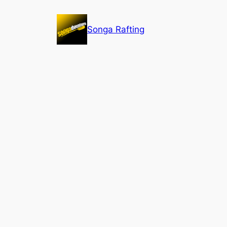
Lewati
ke
Songa Rafting
konten