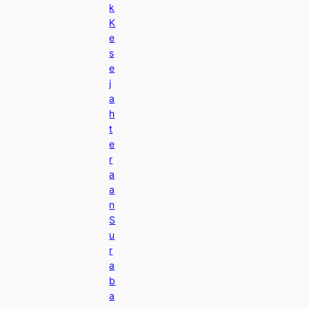
k
K
e
s
e
j
a
h
t
e
r
a
a
n
S
u
r
a
b
a