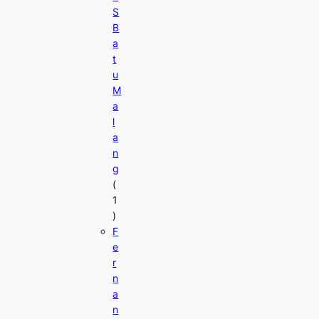
S
B
a
t
u
M
a
l
a
n
g
(
1
)
F
e
r
n
a
n